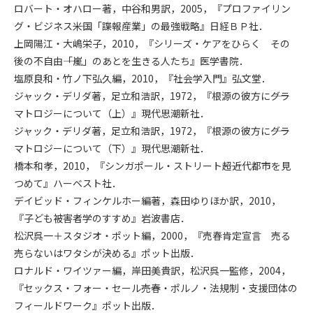
ロバート・オハロー著，中谷和男訳，2005，『プロファイリン
グ・ビジネス――米国「諜報産業」の最強戦略』日経ＢＰ社．
上岡陽江・大嶋栄子，2010，『シリーズ・ケアをひらく その
後の不自由――「嵐」のあとを生きる人たち』医学書院．
塩原良和・竹ノ下弘久編，2010，『社会学入門』弘文堂．
ジャック・デリダ著，足立和浩訳，1972，『根源の彼方に――グラ
マトロジーについて（上）』現代思潮新社．
ジャック・デリダ著，足立和浩訳，1972，『根源の彼方に――グラ
マトロジーについて（下）』現代思潮新社．
橋本和孝，2010，『シンガポール・ストリート――超近代都市を見
つめて』ハーベスト社．
デイビッド・フィンケルホー編著，森田ゆりほか訳，2010，
『子ども被害者学のすすめ』岩波書店．
松沢呉一＋スタジオ・ポット編，2000，『売春肯定宣言 売る
売らないはワタシが決める』ポット出版．
ロナルド・ワイツァー編，岸田美貴訳，松沢呉一監修，2004，
『セックス・フォー・セール――売春・ポルノ・法規制・支援団体の
フィールドワーク』ポット出版．