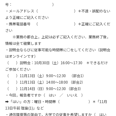
号： ）
・メールアドレス（ ）＊不達・誤配のない
よう正確にご記入ください
・携帯電話番号 （ ）＊正確にご記入くだ
さい
※業務の都合上，上記は必ずご記入ください．業務終了後，
情報は全て破棄します
・説明会ならびに従事可能な時間帯に○をしてください（説明会
はオンラインです）
（ ）説明会：10月30日（土）16:00～17:30 ＊できるだけ
ご参加ください
（ ）11月13日（土）9:00～12:30 （部会1）
（ ）11月13日（土）14:00～18:00 （部会2）
（ ）11月14日（日）9:00～12:30 （部会3）
・今回，報告者ですか（ はい ／ いいえ ）
➡「はい」の方：曜日・時間帯（ ）＊「11月
13日午前 理論(1)」など
・通信環境等の理由で，大学での従事を希望しますか（ はい