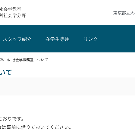
東京都立大
スタッフ紹介
在学生専用
リンク
GW中に社会学事務室について
いて
とおりです。
場合は事前に借りておいてください。