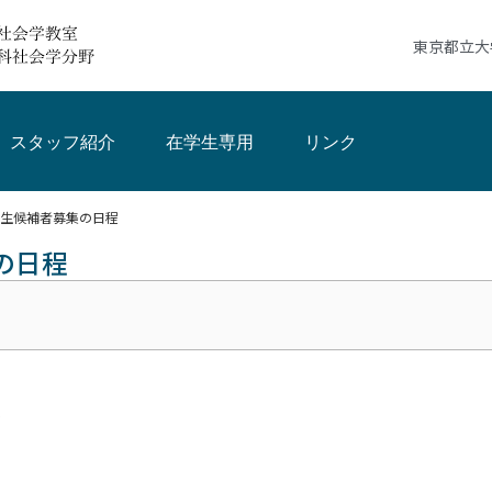
東京都立大
スタッフ紹介
在学生専用
リンク
生候補者募集の日程
の日程
）