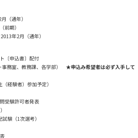
月（通年）
月（前期）
3年2月（通年）
〔申込書〕配付
教務課、各学部）
★申込み希望者は必ず入手して
生（経験者）参加予定）
験許可者発表
考）
記試験（1次選考）
表