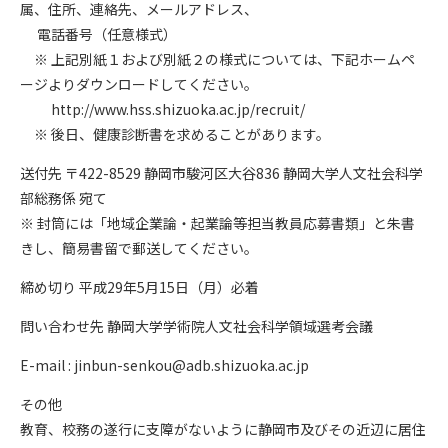
属、住所、連絡先、メールアドレス、
電話番号（任意様式）
※ 上記別紙１および別紙２の様式については、下記ホームペ
ージよりダウンロードしてください。
http://www.hss.shizuoka.ac.jp/recruit/
※ 後日、健康診断書を求めることがあります。
送付先 〒422-8529 静岡市駿河区大谷836 静岡大学人文社会科学
部総務係 宛て
※ 封筒には「地域企業論・起業論等担当教員応募書類」と朱書
きし、簡易書留で郵送してください。
締め切り 平成29年5月15日（月）必着
問い合わせ先 静岡大学学術院人文社会科学領域選考会議
E-mail : jinbun-senkou@adb.shizuoka.ac.jp
その他
教育、校務の遂行に支障がないように静岡市及びその近辺に居住