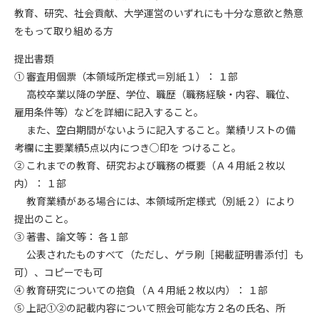
教育、研究、社会貢献、大学運営のいずれにも十分な意欲と熱意
をもって取り組める方
提出書類
① 審査用個票（本領域所定様式＝別紙１）： １部
高校卒業以降の学歴、学位、職歴（職務経験・内容、職位、
雇用条件等）などを詳細に記入すること。
また、空白期間がないように記入すること。業績リストの備
考欄に主要業績5点以内につき○印を つけること。
② これまでの教育、研究および職務の概要（Ａ４用紙２枚以
内）： １部
教育業績がある場合には、本領域所定様式（別紙２）により
提出のこと。
③ 著書、論文等： 各１部
公表されたものすべて（ただし、ゲラ刷［掲載証明書添付］も
可）、コピーでも可
④ 教育研究についての抱負（Ａ４用紙２枚以内）： １部
⑤ 上記①②の記載内容について照会可能な方２名の氏名、所