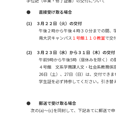
学位記（卒業・修了証書）の交付について
● 直接受け取る場合
(1) ３月２２日（火）の交付
午後２時から午後４時３０分までの間、学
南大沢キャンパス
１号館１１０教室
で交
(2) ３月２３日（水）から３１日（木）の交付
午前9時から午後5時（昼休みを除く）の
４号館 文系学務課人文・社会系教務係窓
26日（土）、27日（日）は、交付できま
学生証を必ず持参してください。引き替え
● 郵送で受け取る場合
次の(a)～(c)を同封して、下記あてに郵送で