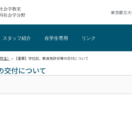
東京都立大
スタッフ紹介
在学生専用
リンク
院生）
»
【重要】学位記，教員免許状等の交付について
の交付について