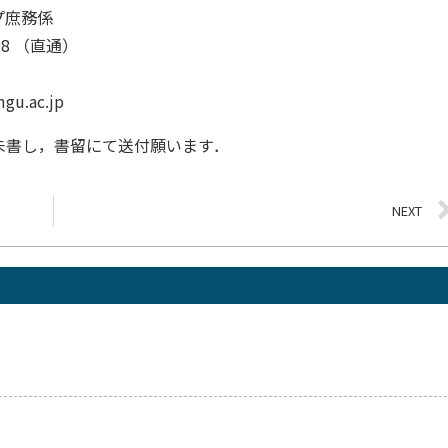
務係
 （直通）
c.jp
朱書し，書留にて送付願います．
NEXT