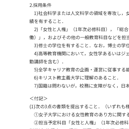
2.採用条件
1)社会科学または人文科学の領域を専攻し，
績を有すること．
2)「女性と人権」（1年次必修科目），「総
働）」，およびその他の一般教育科目などを担
3)修士の学位を有すること．なお，博士の学
4)高等教育機関において，女性学あるいはジ
勤講師を含む）．
5)全学キャリア教育の企画・運営に従事する
6)キリスト教主義大学に理解のあること．
7)国籍は問わないが，校務に支障がなく，日
＜付記＞
(1)次の3点の書類を提出すること．（いずれも
①女子大学における女性教育のあり方に関する見
②担当予定科目「女性と人権」（1年次必修科目