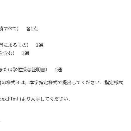
績すべて） 各1点
者によるもの） 1通
を含む） 1通
または学位授与証明書） 1通
，(4)の様式３は，本学指定様式で提出してください．指定様式
iyo/index.html )より入手してください．
１