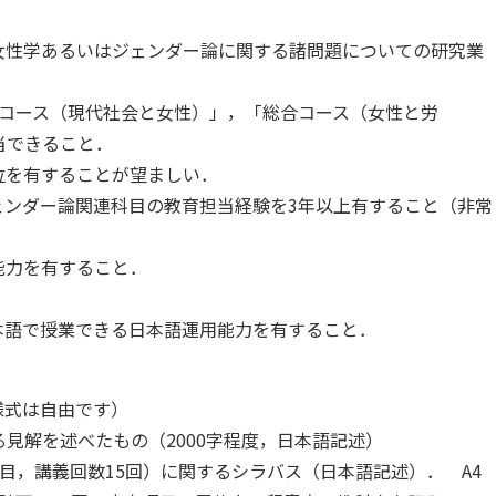
女性学あるいはジェンダー論に関する諸問題についての研究業
合コース（現代社会と女性）」，「総合コース（女性と労
当できること．
位を有することが望ましい．
ェンダー論関連科目の教育担当経験を3年以上有すること（非常
能力を有すること．
本語で授業できる日本語運用能力を有すること．
様式は自由です）
解を述べたもの（2000字程度，日本語記述）
，講義回数15回）に関するシラバス（日本語記述）． A4