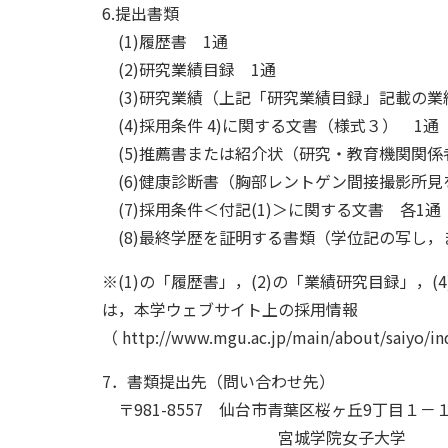
6.提出書類
(1)履歴書 1通
(2)研究業績目録 1通
(3)研究業績（上記「研究業績目録」記載の業
(4)採用条件 4)に関する文書（様式３） 1通
(5)推薦書または紹介状（研究・教育機関関係
(6)健康診断書（胸部レントゲン間接撮影所見
(7)採用条件＜付記(1)＞に関する文書 各1通
(8)最終学歴を証明する書類（学位記の写し，
※(1)の「履歴書」，(2)の「業績研究目録」
は，本学ウェブサイト上の採用情報
（ http://www.mgu.ac.jp/main/about/sa
7．書類提出先（問い合わせ先）
〒981-8557 仙台市青葉区桜ヶ丘9丁目１－
宮城学院女子大学