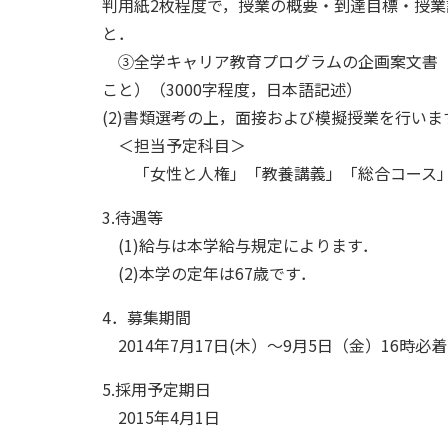
判用紙2枚程度で，授業の概要・到達目標・授業
と．
③全学キャリア教育プログラムの企画案文書（
こと）（3000字程度，日本語記述）
(2)書類選考の上，面接および模擬授業を行い
＜担当予定科目＞
「女性と人権」「教養講義」「総合コース」
3.待遇等
(1)給与は本学給与規定によります．
(2)本学の定年は67歳です．
4．募集期間
2014年7月17日(木）～9月5日（金）16時必
5.採用予定期日
2015年4月1日