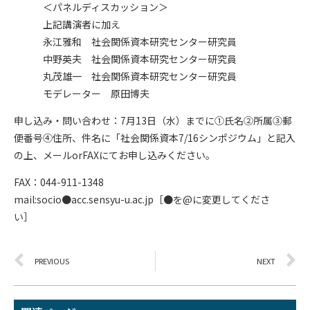
＜パネルディスカッション＞
上記講演者に加え
永江雅和 社会関係資本研究センター研究員
中野英夫 社会関係資本研究センター研究員
丸茂雄一 社会関係資本研究センター研究員
モデレーター 原田博夫
申し込み・問い合わせ：7月13日（水）までに①氏名②所属③郵
便番号④住所、件名に「社会関係資本7/16シンポジウム」と記入
の上、メールorFAXにてお申し込みください。
FAX：044-911-1348
mail:socio●acc.sensyu-u.ac.jp［●を@に変更してくださ
い］
PREVIOUS
NEXT