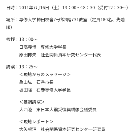
日時：2011年7月16日（土）13：00～18：30（受付12：30～）
場所：専修大学神田校舎7号館3階731教室（定員180名、先着
順）
挨拶：13：00～
日高義博 専修大学学長
原田博夫 社会関係資本研究センター代表
講演：13：25～
＜現地からのメッセージ＞
亀山紘 石巻市長
坂田隆 石巻専修大学学長
＜基調講演＞
大西隆 東日本大震災復興構想会議委員
＜現地レポート＞
大矢根淳 社会関係資本研究センター研究員