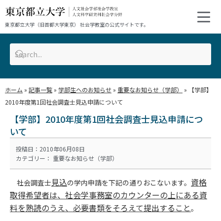
東京都立大学（旧首都大学東京） 社会学教室の公式サイトです。
ホーム
»
記事一覧
»
学部生へのお知らせ
»
重要なお知らせ（学部）
»
【学部】
2010年度第1回社会調査士見込申請について
【学部】2010年度第1回社会調査士見込申請につ
いて
投稿日：2010年06月08日
カテゴリー：
重要なお知らせ（学部）
見込
資格
社会調査士
の学内申請を下記の通りおこないます。
取得希望者は、社会学事務室のカウンターの上にある資
料を熟読のうえ、必要書類をそろえて提出すること
。