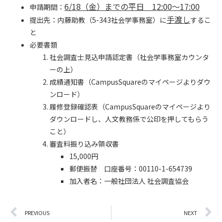
6/18（金）までの平日 12:00～17:00
申請期間：
手渡し
提出先：内藤助教（5-343社会学事務室）に
するこ
と
必要書類
社会調査士見込申請認定書（社会学事務室カウンタ
ーの上）
成績通知書（CampusSquareのマイページよりダウ
ンロード）
履修登録確認表（CampusSquareのマイページより
ダウンロードし、人文教務係で公印を押してもらう
こと）
審査料振り込み領収書
15,000円
郵便振替 口座番号：00110-1-654739
加入者名：一般社団法人 社会調査協会
PREVIOUS
NEXT