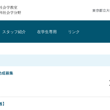
東京都立大
スタッフ紹介
在学生専用
リンク
助成募集
着】