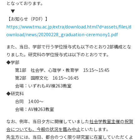
となっております。
▼
【お知らせ（PDF）】
https://www.tmu.ac.jp/extra/download.html?d=assets/files/d
ownload/news/20200228_graduation-ceremony1.pdf
また、当日、学部で行う学位授与式も以下のとおり2部構成とな
りました。研究科の学位授与式は以下のとおりです。
◆学部
第1部 社会学、心理学・教育学 15:15～15:45
第2部 国際文化 16:15～16:45
会場：いずれもAV棟263教室
◆研究科
合同 14:00～
会場：AV棟263教室
なお、例年、当日夕方に開催していました
社会学教室主催の祝賀
会についても、今般の状況を鑑み中止
といたします。
先生方には、当日、都合のつく限り研究室に在室していただくよ